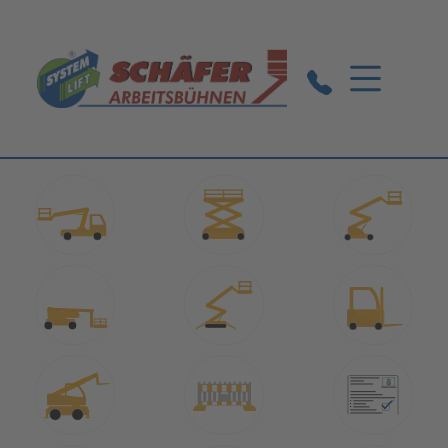
Markgröningen:
07145 / 5242