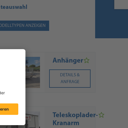
äteauswahl
ODELLTYPEN ANZEIGEN
Anhänger
DETAILS &
ANFRAGE
Teleskoplader-
Kranarm