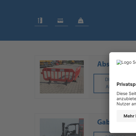
Absperrbak
DETAILS &
ANFRAGE
Gabelzinke