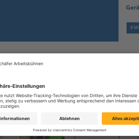
Ger
8
M
e
Alurampen
DETAILS &
ANFRAGE
n
Lasthaken