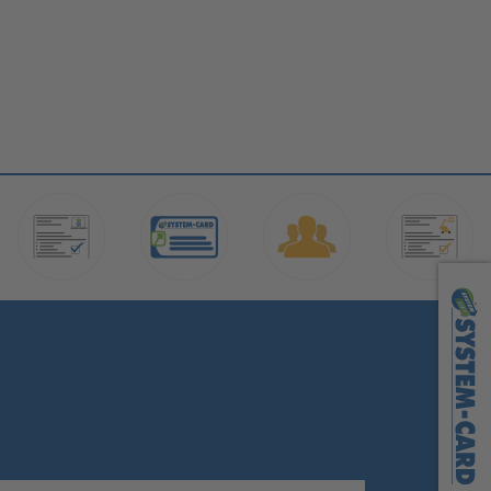
Markgröningen:
07145 / 5242