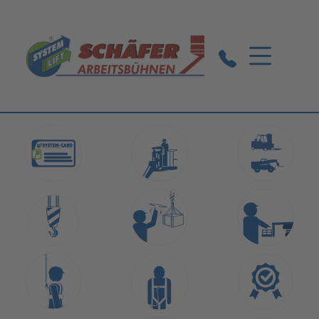
Markgröningen:
07145 / 5242