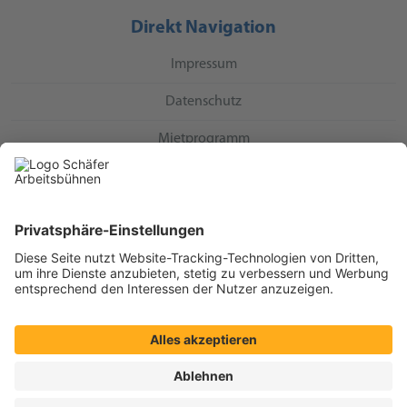
Direkt Navigation
Impressum
Datenschutz
Mietprogramm
Direkt Kontakt
Schäfer Arbeitsbühnen GmbH & Co. KG
Eckenerstraße 5
71706 Markgröningen
Telefon:
+49 7145 5242
E-Mail:
info@schaefer-arbeitsbuehnen.de
Social Media