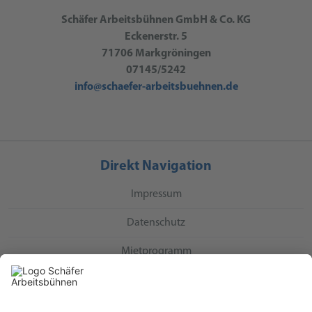
Schäfer Arbeitsbühnen GmbH & Co. KG
Eckenerstr. 5
71706 Markgröningen
07145/5242
info@schaefer-arbeitsbuehnen.de
Direkt Navigation
Impressum
Datenschutz
Mietprogramm
Direkt Kontakt