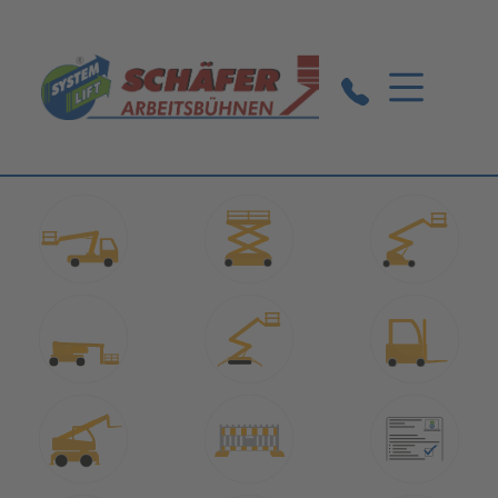
Markgröningen:
07145 / 5242