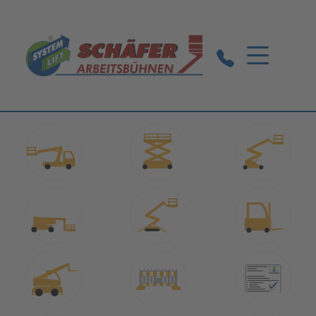
Markgröningen:
07145 / 5242